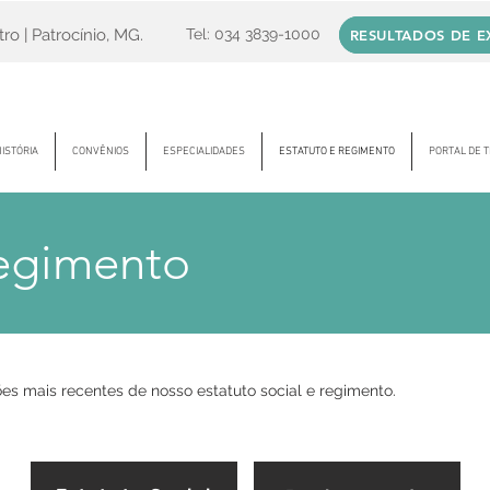
ro | Patrocínio, MG.
Tel: 034 3839-1000
RESULTADOS DE 
ISTÓRIA
CONVÊNIOS
ESPECIALIDADES
ESTATUTO E REGIMENTO
PORTAL DE 
Regimento
ões mais recentes de nosso estatuto social e regimento.